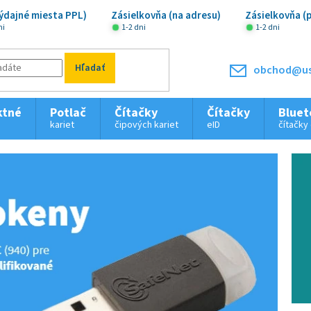
ýdajné miesta PPL)
Zásielkovňa (na adresu)
Zásielkovňa (
ni
1-2 dni
1-2 dni
Hľadať
obchod@us
ktné
Potlač
Čítačky
Čítačky
Bluet
kariet
čipových kariet
eID
čítačky