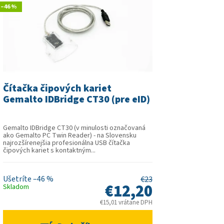
–46 %
Čítačka čipových kariet
Gemalto IDBridge CT30 (pre eID)
Gemalto IDBridge CT30 (v minulosti označovaná
ako Gemalto PC Twin Reader) - na Slovensku
najrozšírenejšia profesionálna USB čítačka
čipových kariet s kontaktným...
–46 %
€23
€12,20
Skladom
€15,01 vrátane DPH