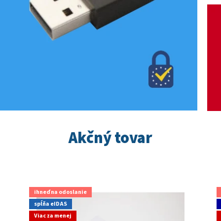
Akčný tovar
ihneď na odoslanie
spĺňa eIDAS
Viac za menej