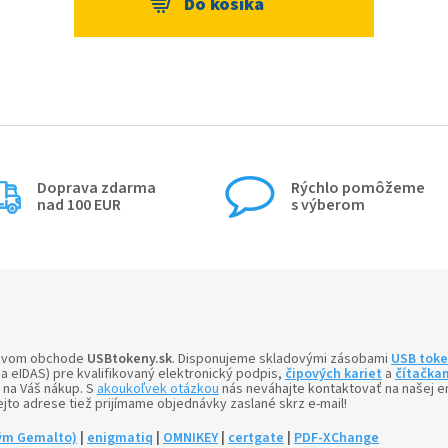
Doprava zdarma
Rýchlo pomôžeme
nad 100 EUR
s výberom
tovom obchode
USBtokeny.sk
. Disponujeme skladovými zásobami
USB tok
a eIDAS) pre kvalifikovaný elektronický podpis,
čipových kariet
a
čítačkam
 na Váš nákup. S
akoukoľvek otázkou
nás neváhajte kontaktovať na našej e
ejto adrese tiež prijímame objednávky zaslané skrz e-mail!
ým Gemalto)
|
enigmatiq
|
OMNIKEY
|
certgate
|
PDF-XChange