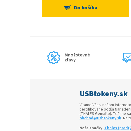
Množstevné
zľavy
USBtokeny.sk
Vítame Vás v našom interne
certifikované podľa Nariadeni
(THALES Gemalto). Tešíme sa
obchod@usbtokeny.sk
.
Na t
Naše značky:
Thales (predt