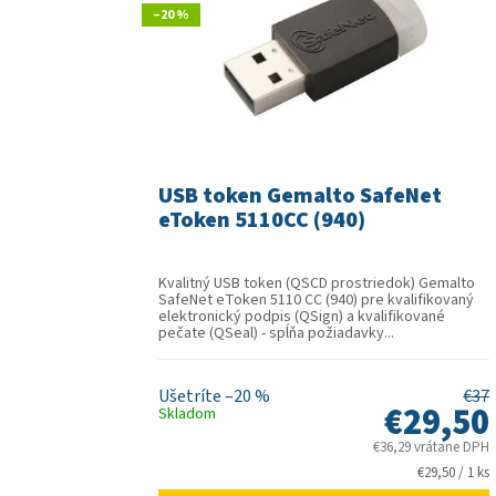
–20 %
USB token Gemalto SafeNet
eToken 5110CC (940)
Kvalitný USB token (QSCD prostriedok) Gemalto
SafeNet eToken 5110 CC (940) pre kvalifikovaný
elektronický podpis (QSign) a kvalifikované
pečate (QSeal) - spĺňa požiadavky...
–20 %
€37
€29,50
Skladom
€36,29 vrátane DPH
Jednotková
€29,50 / 1 ks
cena: