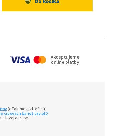
Akceptujeme
online platby
enov
(eTokenov, ktoré sú
i čipových kariet pre eID
mailovej adrese