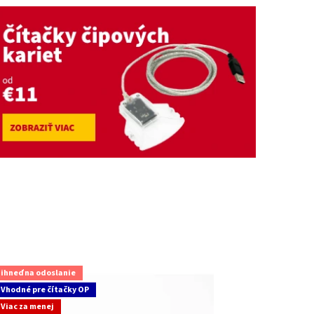
ihneď na odoslanie
Vhodné pre čítačky OP
Viac za menej