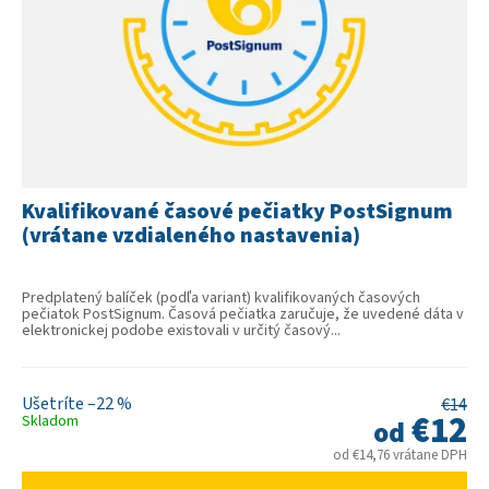
k
t
o
v
Kvalifikované časové pečiatky PostSignum
(vrátane vzdialeného nastavenia)
Predplatený balíček (podľa variant) kvalifikovaných časových
pečiatok PostSignum. Časová pečiatka zaručuje, že uvedené dáta v
elektronickej podobe existovali v určitý časový...
–22 %
€14
€12
Skladom
od
od €14,76 vrátane DPH