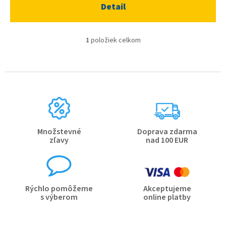
Detail
1
položiek celkom
O
v
l
á
d
a
c
i
e
p
Množstevné
Doprava zdarma
r
zľavy
nad 100 EUR
v
k
y
v
ý
Rýchlo pomôžeme
Akceptujeme
p
s výberom
online platby
i
s