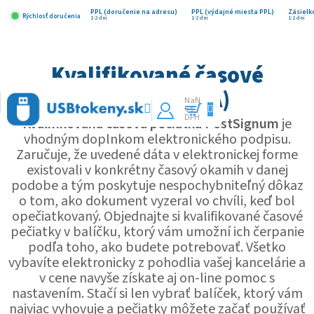
Prejsť
na
PPL (doručenie na adresu)
PPL (výdajné miesta PPL)
Zásielk
Rýchlosť doručenia
1-2 dni
1-2 dni
1-2 dni
obsah
Kvalifikované časové
pečiatky (TSA)
NaN
€ s
Nákupný
DPH
Kvalifikovaná časová pečiatka PostSignum
je
košík
vhodným doplnkom elektronického podpisu.
Zaručuje, že uvedené dáta v elektronickej forme
existovali v konkrétny časový okamih v danej
podobe a tým poskytuje nespochybniteľný dôkaz
o tom, ako dokument vyzeral vo chvíli, keď bol
opečiatkovaný. Objednajte si kvalifikované časové
pečiatky v balíčku, ktorý vám umožní ich čerpanie
podľa toho, ako budete potrebovať. Všetko
vybavíte elektronicky z pohodlia vašej kancelárie a
v cene navyše získate aj on-line pomoc s
nastavením. Stačí si len vybrať balíček, ktorý vám
najviac vyhovuje a pečiatky môžete začať používať