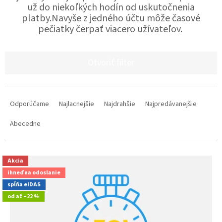
už do niekoľkých hodín od uskutočnenia
platby.Navyše z jedného účtu môže časové
pečiatky čerpať viacero užívateľov.
V
ý
Otvoriť filter
p
i
R
s
a
p
Odporúčame
Najlacnejšie
Najdrahšie
Najpredávanejšie
d
r
e
o
Abecedne
n
d
i
u
e
k
Akcia
p
t
ihneď na odoslanie
r
o
spĺňa eIDAS
o
v
od
až
–22 %
d
u