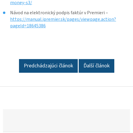
money-s3/
Návod na elektronický podpis faktúr v Premieri –
https://manual.ipremier.sk/pages/viewpage.action?
pageId=18645386
Predchádzajúci článok
Ďalší článok