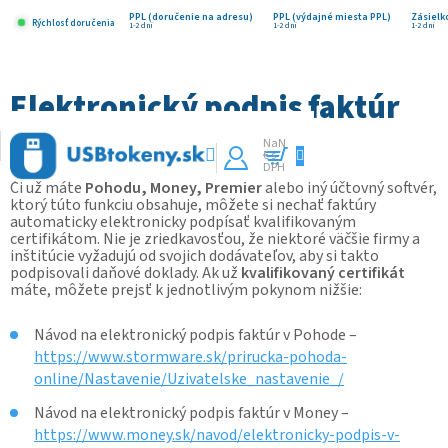
Prejsť
na
PPL (doručenie na adresu)
PPL (výdajné miesta PPL)
Zásielk
Rýchlosť doručenia
1-2 dni
1-2 dni
1-2 dni
obsah
Elektronický podpis faktúr
11.5.2023
NaN
€ s
Nákupný
DPH
Či už máte
Pohodu, Money, Premier
alebo iný účtovný softvér,
košík
ktorý túto funkciu obsahuje, môžete si nechať faktúry
automaticky elektronicky podpísať kvalifikovaným
certifikátom. Nie je zriedkavosťou, že niektoré väčšie firmy a
inštitúcie vyžadujú od svojich dodávateľov, aby si takto
podpisovali daňové doklady. Ak už
kvalifikovaný certifikát
máte, môžete prejsť k jednotlivým pokynom nižšie:
Návod na elektronický podpis faktúr v Pohode –
https://www.stormware.sk/prirucka-pohoda-
online/Nastavenie/Uzivatelske_nastavenie_/
Návod na elektronický podpis faktúr v Money –
https://www.money.sk/navod/elektronicky-podpis-v-