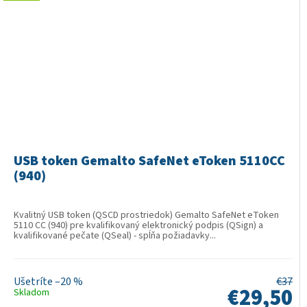
USB token Gemalto SafeNet eToken 5110CC
(940)
Kvalitný USB token (QSCD prostriedok) Gemalto SafeNet eToken
5110 CC (940) pre kvalifikovaný elektronický podpis (QSign) a
kvalifikované pečate (QSeal) - spĺňa požiadavky...
–20 %
€37
€29,50
Skladom