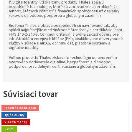
& Digital Identity. Vďaka tomu produkty Thales spájajú
osvedčené technológie, ktoré sú v prevádzke u certifikačných
autorít, štátnych inštitúcií a finančných spoločností už desiatky
rokov, s dlhodobou podporou a globálnym zázemím.
Riešenia Thales v oblasti bezpečnosti sú navrhované tak, aby
spĺňali najprísnejšie medzinárodné štandardy a certifikácie (napr.
FIPS 140-2/140-3, Common Criteria), a tvoria základ dôvery pre
infraštruktúru verejných kľúčov (PKI), kvalifikované dôveryhodné
služby v súlade s eIDAS, ochranu dát, platobné systémy a
digitálne identity.
Voľbou produktu Thales získavate technológiu od overeného
svetového dodávateľa digitálnej bezpečnosti s dlhodobou
podporou, pravidelnými certifikáciami a globálnym zázemím.
Súvisiaci tovar
ihneď na odoslanie
spĺňa eIDAS
Viac za menej
–20 %