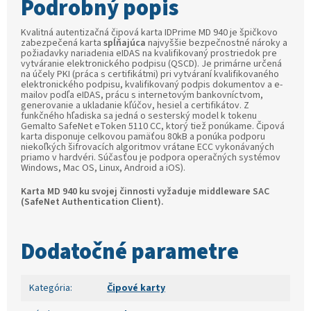
Podrobný popis
Kvalitná autentizačná čipová karta IDPrime MD 940 je špičkovo
zabezpečená karta
spĺňajúca
najvyššie bezpečnostné nároky a
požiadavky nariadenia eIDAS na kvalifikovaný prostriedok pre
vytváranie elektronického podpisu (QSCD). Je primárne určená
na účely PKI (práca s certifikátmi) pri vytváraní kvalifikovaného
elektronického podpisu, kvalifikovaný podpis dokumentov a e-
mailov podľa eIDAS, prácu s internetovým bankovníctvom,
generovanie a ukladanie kľúčov, hesiel a certifikátov. Z
funkčného hľadiska sa jedná o sesterský model k tokenu
Gemalto SafeNet eToken 5110 CC, ktorý tiež ponúkame. Čipová
karta disponuje celkovou pamäťou 80kB a ponúka podporu
niekoľkých šifrovacích algoritmov vrátane ECC vykonávaných
priamo v hardvéri. Súčasťou je podpora operačných systémov
Windows, Mac OS, Linux, Android a iOS).
Karta MD 940 ku svojej činnosti vyžaduje middleware SAC
(SafeNet Authentication Client).
Dodatočné parametre
Kategória
:
Čipové karty