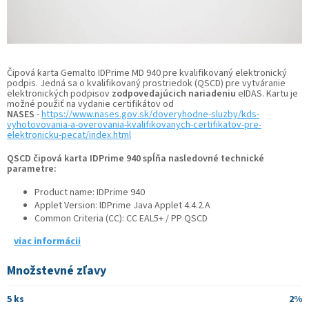
Čipová karta Gemalto IDPrime MD 940 pre kvalifikovaný elektronický
podpis. Jedná sa o kvalifikovaný prostriedok (QSCD) pre vytváranie
elektronických podpisov
zodpovedajúcich nariadeniu
eIDAS.
Kartu je
možné použiť na vydanie certifikátov od
NASES
-
https://www.nases.gov.sk/doveryhodne-sluzby/kds-
vyhotovovania-a-overovania-kvalifikovanych-certifikatov-pre-
elektronicku-pecat/index.html
QSCD čipová karta IDPrime 940 spĺňa nasledovné technické
parametre:
Product name: IDPrime 940
Applet Version: IDPrime Java Applet 4.4.2.A
Common Criteria (CC): CC EAL5+ / PP QSCD
viac informácii
Množstevné zľavy
5 ks
2%