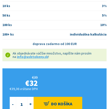
10 ks
3%
50 ks
5%
100 ks
10%
100+ ks
individuálna kalkulácia
doprava zadarmo od 100 EUR
Ak objednávate väčšie množstvo, napíšte nám prosím
na
info@usbtokeny.sk
!
€39
€32
€39,36 vrátane DPH