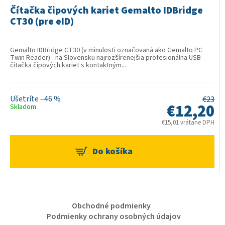
Čítačka čipových kariet Gemalto IDBridge
CT30 (pre eID)
Gemalto IDBridge CT30 (v minulosti označovaná ako Gemalto PC
Twin Reader) - na Slovensku najrozšírenejšia profesionálna USB
čítačka čipových kariet s kontaktným...
–46 %
€23
€12,20
Skladom
€15,01 vrátane DPH
Z
Obchodné podmienky
á
Podmienky ochrany osobných údajov
p