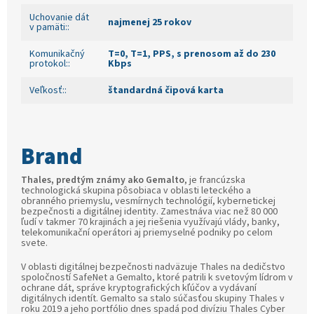
Uchovanie dát
najmenej 25 rokov
v pamäti:
:
Komunikačný
T=0, T=1, PPS, s prenosom až do 230
protokol:
:
Kbps
Veľkosť:
:
štandardná čipová karta
Thales, predtým známy ako Gemalto
, je francúzska
technologická skupina pôsobiaca v oblasti leteckého a
obranného priemyslu, vesmírnych technológií, kybernetickej
bezpečnosti a digitálnej identity. Zamestnáva viac než 80 000
ľudí v takmer 70 krajinách a jej riešenia využívajú vlády, banky,
telekomunikační operátori aj priemyselné podniky po celom
svete.
V oblasti digitálnej bezpečnosti nadväzuje Thales na dedičstvo
spoločností SafeNet a Gemalto, ktoré patrili k svetovým lídrom v
ochrane dát, správe kryptografických kľúčov a vydávaní
digitálnych identít. Gemalto sa stalo súčasťou skupiny Thales v
roku 2019 a jeho portfólio dnes spadá pod divíziu Thales Cyber