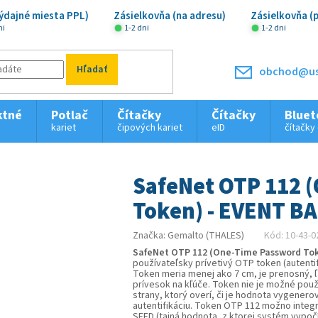
ýdajné miesta PPL)
Zásielkovňa (na adresu)
Zásielkovňa (
ni
1-2 dni
1-2 dni
Hľadať
obchod@us
ktné
Potlač
Čítačky
Čítačky
Bluet
kariet
čipových kariet
eID
čítačky
SafeNet OTP 112 
Token) - EVENT BA
Značka:
Gemalto (THALES)
Kód:
10-43-0
SafeNet OTP 112
(One-Time Password Toke
používateľsky prívetivý OTP token (autenti
Token meria menej ako 7 cm, je prenosný, ľ
prívesok na kľúče. Token nie je možné pou
strany, ktorý overí, či je hodnota vygenero
autentifikáciu. Token OTP 112 možno inte
SEED (tajná hodnota, z ktorej systém vypo