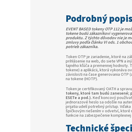
Podrobný popi
EVENT BASED tokeny OTP 112 je mož
tokene budú zákazníkovi vygenerovan
produktu. Z týchto dôvodov nie je m
zmluvy podľa článku VI ods. 1 obch
potrieb zákazníka.
Token OTP je zariadenie, ktoré na zá
prihlásenie na web, do siete VPN a i
tajného kľúča a premennej hodnoty. T
tokene) a aplikácii, ktorá vykonáva 
závislosti na čase generovania OTP (a
na tokene (HOTP).
Token je certifikovaný OATH a spravu
tokeny, ktoré tam budú zanesené; 
ESETe a pod.).
Keď koncový používat
jednorazové heslo sa odošle na auten
prijatia udelí potrebný prístup. Vďaka
špičkovým riešením v odvetví, ktoré
funkcie na zabezpečenie komplexnej d
Technické špeci