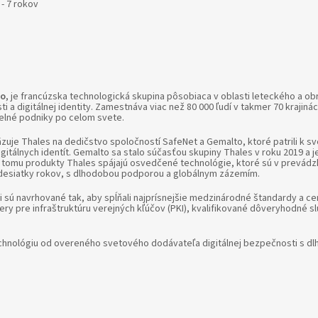
- 7 rokov
to
, je francúzska technologická skupina pôsobiaca v oblasti leteckého a o
 a digitálnej identity. Zamestnáva viac než 80 000 ľudí v takmer 70 krajinách
elné podniky po celom svete.
äzuje Thales na dedičstvo spoločností SafeNet a Gemalto, ktoré patrili k 
gitálnych identít. Gemalto sa stalo súčasťou skupiny Thales v roku 2019 a j
a tomu produkty Thales spájajú osvedčené technológie, ktoré sú v prevádzk
už desiatky rokov, s dlhodobou podporou a globálnym zázemím.
 sú navrhované tak, aby spĺňali najprísnejšie medzinárodné štandardy a cert
ery pre infraštruktúru verejných kľúčov (PKI), kvalifikované dôveryhodné sl
.
chnológiu od overeného svetového dodávateľa digitálnej bezpečnosti s d