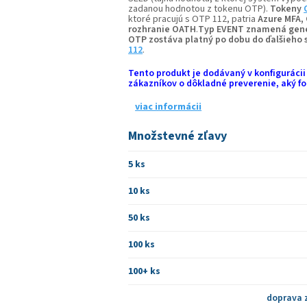
zadanou hodnotou z tokenu OTP).
Tokeny
ktoré pracujú s OTP 112, patria
Azure MFA,
rozhranie OATH
.
Typ EVENT znamená gener
OTP zostáva platný po dobu do ďalšieho 
112
.
Tento produkt je dodávaný v konfiguráci
zákazníkov o dôkladné preverenie, aký f
viac informácii
Množstevné zľavy
5 ks
10 ks
50 ks
100 ks
100+ ks
doprava 