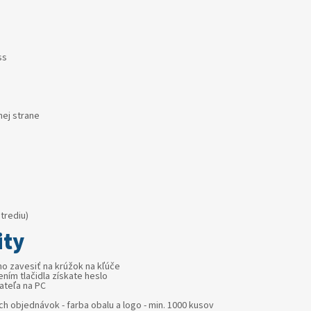
ss
nej strane
trediu)
ity
o zavesiť na krúžok na kľúče
ním tlačidla získate heslo
ateľa na PC
ch objednávok - farba obalu a logo - min. 1000 kusov