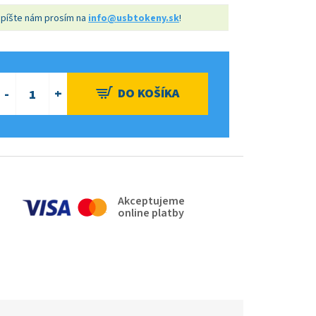
apíšte nám prosím na
info@usbtokeny.sk
!
Akceptujeme
online platby