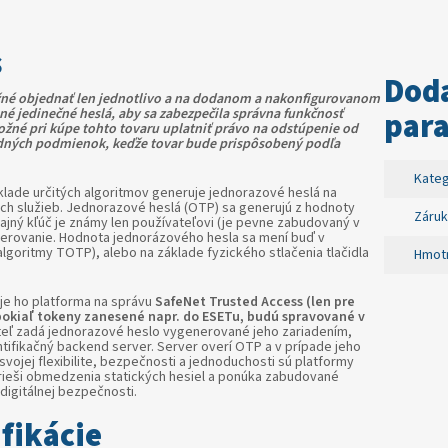
s
Dod
né objednať len jednotlivo a na dodanom a nakonfigurovanom
é jedinečné heslá, aby sa zabezpečila správna funkčnosť
par
ožné pri kúpe tohto tovaru uplatniť právo na odstúpenie od
odných podmienok, keďže tovar bude prispôsobený podľa
Kateg
klade určitých algoritmov generuje jednorazové heslá na
ných služieb. Jednorazové heslá (OTP) sa generujú z hodnoty
Záruk
ajný kľúč je známy len používateľovi (je pevne zabudovaný v
overovanie. Hodnota jednorázového hesla sa mení buď v
lgoritmy TOTP), alebo na základe fyzického stlačenia tlačidla
Hmot
je ho platforma na správu
SafeNet Trusted Access (len pre
pokiaľ tokeny zanesené napr. do ESETu, budú spravované v
eľ zadá jednorazové heslo vygenerované jeho zariadením,
tifikačný backend server. Server overí OTP a v prípade jeho
 svojej flexibilite, bezpečnosti a jednoduchosti sú platformy
 rieši obmedzenia statických hesiel a ponúka zabudované
igitálnej bezpečnosti.
fikácie