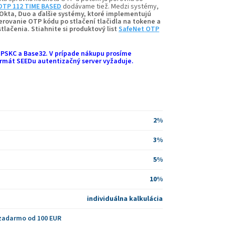
OTP 112 TIME BASED
dodávame tiež. Medzi systémy,
 Okta, Duo a ďalšie systémy, ktoré implementujú
ovanie OTP kódu po stlačení tlačidla na tokene a
stlačenia.
Stiahnite si produktový list
SafeNet OTP
i PSKC a Base32. V prípade nákupu prosíme
ormát SEEDu autentizačný server vyžaduje.
2%
3%
5%
10%
individuálna kalkulácia
zadarmo od 100 EUR