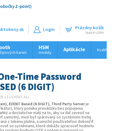
pobočky Z-point)
Prázdny košík
btokeny.sk
Nákupný
NaN € s DPH
košík
ooth
HSM
Aplikácie
Kvalifikované časo
 čipových kariet
moduly
(One-Time Password
SED (6 DIGIT)
28-112-EVENT-ALL
n), EVENT Based (6 DIGIT), Third Party Server
je
fikátor), ktorý ponúka prevádzku bez pripojenia.
ahký a dostatočne malý na to, aby sa dal zavesiť na
žiť samotný, musí byť spárovaný so systémom tretej
vaná z tokenu platná, a umožní používateľovi dokončiť
grovať so systémami, ktoré dokážu spracovať hodnotu
číta správnu hodnotu OTP a potom ju porovná so