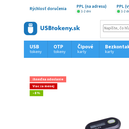
Prejsť
na
PPL (na adresu)
PPL (v
Rýchlosť doručenia
obsah
1-2 dni
1-2 d
USB
OTP
Čipové
Bezkonta
tokeny
tokeny
karty
karty
ihneď na odoslanie
Viac za menej
–8 %