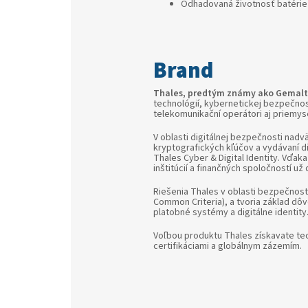
Odhadovaná životnosť batérie 
Thales, predtým známy ako Gemal
technológií, kybernetickej bezpečnosti
telekomunikační operátori aj priemys
V oblasti digitálnej bezpečnosti nadv
kryptografických kľúčov a vydávaní di
Thales Cyber & Digital Identity. Vďak
inštitúcií a finančných spoločností 
Riešenia Thales v oblasti bezpečnosti
Common Criteria), a tvoria základ dôv
platobné systémy a digitálne identity
Voľbou produktu Thales získavate te
certifikáciami a globálnym zázemím.