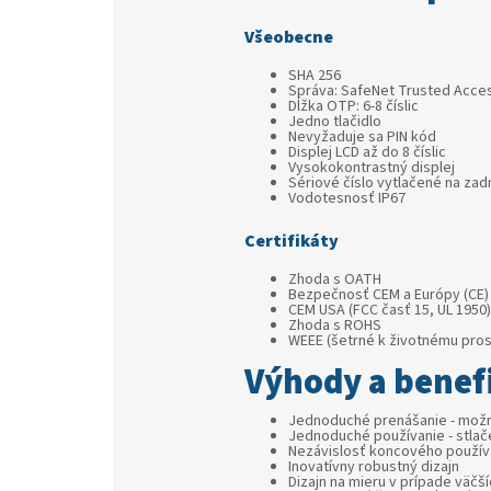
Všeobecne
SHA 256
Správa: SafeNet Trusted Acce
Dĺžka OTP: 6-8 číslic
Jedno tlačidlo
Nevyžaduje sa PIN kód
Displej LCD až do 8 číslic
Vysokokontrastný displej
Sériové číslo vytlačené na zad
Vodotesnosť IP67
Certifikáty
Zhoda s OATH
Bezpečnosť CEM a Európy (CE)
CEM USA (FCC časť 15, UL 1950)
Zhoda s ROHS
WEEE (šetrné k životnému pros
Výhody a benef
Jednoduché prenášanie - možn
Jednoduché používanie - stlače
Nezávislosť koncového použív
Inovatívny robustný dizajn
Dizajn na mieru v prípade väčší