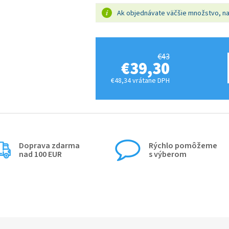
Ak objednávate väčšie množstvo, n
€43
€39,30
€48,34 vrátane DPH
Doprava zdarma
Rýchlo pomôžeme
nad 100 EUR
s výberom