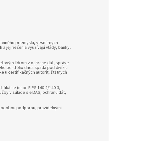
branného priemyslu, vesmírnych
 a jej riešenia využívajú vlády, banky,
svetovým lídrom v ochrane dát, správe
eho portfólio dnes spadá pod divíziu
e u certifikačných autorít, štátnych
ifikácie (napr. FIPS 140-2/140-3,
užby v súlade s eIDAS, ochranu dát,
lhodobou podporou, pravidelnými