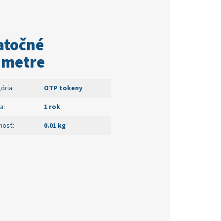
atočné
ametre
ória
:
OTP tokeny
a
:
1 rok
nosť
:
0.01 kg