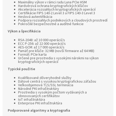
Maximálny výkon v rámci radu Luna PCIe HSM
Hardvérová ochrana kryptografických kľúčov
Akcelerácia rozsiahlych kryptografických operácií
Certifikácie FIPS 140-2 Level 3 a FIPS 140-3 Level 3
Heslová autentifikácia
Podpora rozsiahlych podnikových a cloudových prostredí
Pokročilé bezpečnostné a auditné funkcie
Výkon a špecifikácia
RSA-2048: až 10 000 operácií/s
ECC P-256: až 22 000 operácií/s
AES-GCM: až 17 000 operácií/s
Pamäť pre kľúče: 32 MB (novší firmware až 64 MB)
Formát: PCIe karta
Určené pre prostredia s vysokými nárokmi na výkon
kryptografických operácií
Typické použitie
Kvalifikované dôveryhodné služby
Dátové centrá s vysokou kryptografickou záťažou
Veľkoobjemová TLS/SSL terminácia
Národné PKI infraštruktúry
Prostredia s vysokým počtom vydávaných a
obnovovaných certifikátov
IoT infraštruktúra
Enterprise PKI infraštruktúra
Podporované algoritmy a kryptografia