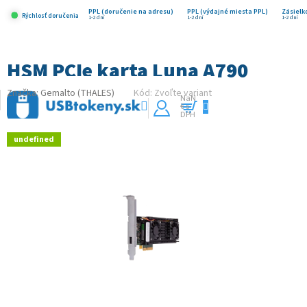
Prejsť
na
PPL (doručenie na adresu)
PPL (výdajné miesta PPL)
Zásielk
Rýchlosť doručenia
1-2 dni
1-2 dni
1-2 dni
obsah
HSM PCIe karta Luna A790
Značka:
Gemalto (THALES)
Kód:
Zvoľte variant
NaN
€ s
Nákupný
DPH
košík
undefined