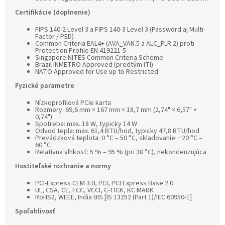
Certifikácie (doplnenie)
FIPS 140-2 Level 3 a FIPS 140-3 Level 3 (Password aj Multi-
Factor / PED)
Common Criteria EAL4+ (AVA_VAN.5 a ALC_FLR.2) proti
Protection Profile EN 419221-5
Singapore NITES Common Criteria Scheme
Brazil INMETRO Approved (predtým ITI)
NATO Approved for Use up to Restricted
Fyzické parametre
Nízkoprofilová PCIe karta
Rozmery: 69,6 mm × 167 mm × 18,7 mm (2,74" × 6,57" ×
0,74")
Spotreba: max. 18 W, typicky 14 W
Odvod tepla: max. 61,4 BTU/hod, typicky 47,8 BTU/hod
Prevádzková teplota: 0 °C – 50 °C, skladovanie: −20 °C –
60 °C
Relatívna vlhkosť: 5 % – 95 % (pri 38 °C), nekondenzujúca
Hostiteľské rozhranie a normy
PCI-Express CEM 3.0, PCI, PCI Express Base 2.0
UL, CSA, CE, FCC, VCCI, C-TICK, KC MARK
RoHS2, WEEE, India BIS [IS 13252 (Part 1)/IEC 60950-1]
Spoľahlivosť