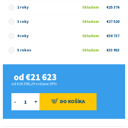
2 roky
Skladom
€25 376
3 roky
Skladom
€27 520
4 roky
Skladom
€30 737
5 rokov
Skladom
€33 953
od
€21 623
od
€26 596,29
vrátane DPH