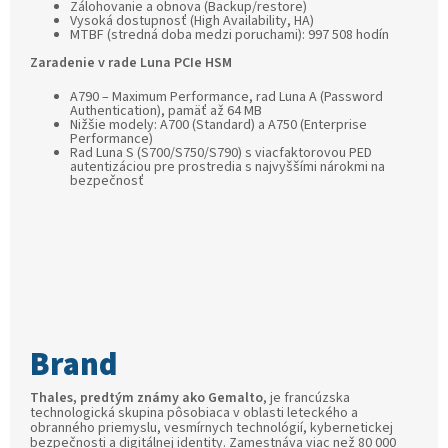
Zálohovanie a obnova (Backup/restore)
Vysoká dostupnosť (High Availability, HA)
MTBF (stredná doba medzi poruchami): 997 508 hodín
Zaradenie v rade Luna PCIe HSM
A790 – Maximum Performance, rad Luna A (Password
Authentication), pamäť až 64 MB
Nižšie modely: A700 (Standard) a A750 (Enterprise
Performance)
Rad Luna S (S700/S750/S790) s viacfaktorovou PED
autentizáciou pre prostredia s najvyššími nárokmi na
bezpečnosť
Thales, predtým známy ako Gemalto
, je francúzska
technologická skupina pôsobiaca v oblasti leteckého a
obranného priemyslu, vesmírnych technológií, kybernetickej
bezpečnosti a digitálnej identity. Zamestnáva viac než 80 000