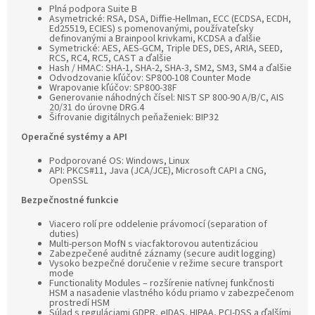
Plná podpora Suite B
Asymetrické: RSA, DSA, Diffie-Hellman, ECC (ECDSA, ECDH,
Ed25519, ECIES) s pomenovanými, používateľsky
definovanými a Brainpool krivkami, KCDSA a ďalšie
Symetrické: AES, AES-GCM, Triple DES, DES, ARIA, SEED,
RCS, RC4, RC5, CAST a ďalšie
Hash / HMAC: SHA-1, SHA-2, SHA-3, SM2, SM3, SM4 a ďalšie
Odvodzovanie kľúčov: SP800-108 Counter Mode
Wrapovanie kľúčov: SP800-38F
Generovanie náhodných čísel: NIST SP 800-90 A/B/C, AIS
20/31 do úrovne DRG.4
Šifrovanie digitálnych peňaženiek: BIP32
Operačné systémy a API
Podporované OS: Windows, Linux
API: PKCS#11, Java (JCA/JCE), Microsoft CAPI a CNG,
OpenSSL
Bezpečnostné funkcie
Viacero rolí pre oddelenie právomocí (separation of
duties)
Multi-person MofN s viacfaktorovou autentizáciou
Zabezpečené auditné záznamy (secure audit logging)
Vysoko bezpečné doručenie v režime secure transport
mode
Functionality Modules – rozšírenie natívnej funkčnosti
HSM a nasadenie vlastného kódu priamo v zabezpečenom
prostredí HSM
Súlad s reguláciami GDPR, eIDAS, HIPAA, PCI-DSS a ďalšími