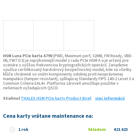
HSM Luna PCIe karta A790
(PWD, Maximum perf, 32MB, FM Ready, VBD-
06, FW7.0.3) je najvýkonnejší model z radu PCIe HSM A a je určený pre
scenáre s vyššou frekvenciou kryptografických operácií. Zariadenie
využíva certifikovaný hardvérový bezpečnostný modul, kde sú všetky
kľúče chránené vo vnútri komponenty odolnej proti neoprávnenej
manipulácii (tamper resistant), spĺňajúcej štandardy FIPS 140-2 Level 3 a
Common Criteria EAL4+. Platforma zároveň umožňuje použitie v
riešeniach vyžadujúcich QSCD.
Stiahnuť
THALES HSM PCIe karty Product Brief
.
viac informácii
Cena karty vrátane maintenance na:
1 rok
Skladom
€21 623