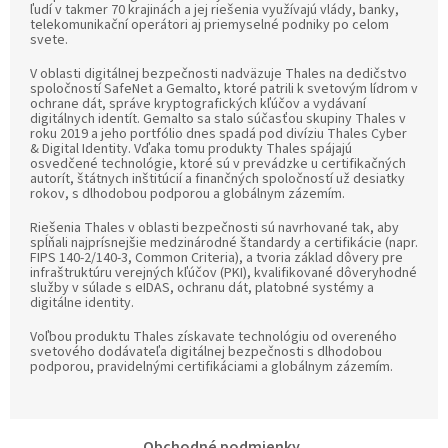
ľudí v takmer 70 krajinách a jej riešenia využívajú vlády, banky,
telekomunikační operátori aj priemyselné podniky po celom
svete.
V oblasti digitálnej bezpečnosti nadväzuje Thales na dedičstvo
spoločností SafeNet a Gemalto, ktoré patrili k svetovým lídrom v
ochrane dát, správe kryptografických kľúčov a vydávaní
digitálnych identít. Gemalto sa stalo súčasťou skupiny Thales v
roku 2019 a jeho portfólio dnes spadá pod divíziu Thales Cyber
& Digital Identity. Vďaka tomu produkty Thales spájajú
osvedčené technológie, ktoré sú v prevádzke u certifikačných
autorít, štátnych inštitúcií a finančných spoločností už desiatky
rokov, s dlhodobou podporou a globálnym zázemím.
Riešenia Thales v oblasti bezpečnosti sú navrhované tak, aby
spĺňali najprísnejšie medzinárodné štandardy a certifikácie (napr.
FIPS 140-2/140-3, Common Criteria), a tvoria základ dôvery pre
infraštruktúru verejných kľúčov (PKI), kvalifikované dôveryhodné
služby v súlade s eIDAS, ochranu dát, platobné systémy a
digitálne identity.
Voľbou produktu Thales získavate technológiu od overeného
svetového dodávateľa digitálnej bezpečnosti s dlhodobou
podporou, pravidelnými certifikáciami a globálnym zázemím.
Z
Obchodné podmienky