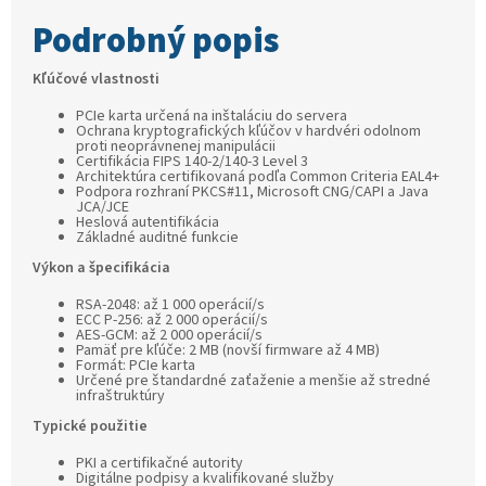
Podrobný popis
Kľúčové vlastnosti
PCIe karta určená na inštaláciu do servera
Ochrana kryptografických kľúčov v hardvéri odolnom
proti neoprávnenej manipulácii
Certifikácia FIPS 140-2/140-3 Level 3
Architektúra certifikovaná podľa Common Criteria EAL4+
Podpora rozhraní PKCS#11, Microsoft CNG/CAPI a Java
JCA/JCE
Heslová autentifikácia
Základné auditné funkcie
Výkon a špecifikácia
RSA-2048: až 1 000 operácií/s
ECC P-256: až 2 000 operácií/s
AES-GCM: až 2 000 operácií/s
Pamäť pre kľúče: 2 MB (novší firmware až 4 MB)
Formát: PCIe karta
Určené pre štandardné zaťaženie a menšie až stredné
infraštruktúry
Typické použitie
PKI a certifikačné autority
Digitálne podpisy a kvalifikované služby