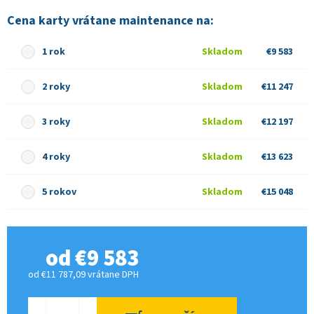
Cena karty vrátane maintenance na:
1 rok
Skladom
€9 583
2 roky
Skladom
€11 247
3 roky
Skladom
€12 197
4 roky
Skladom
€13 623
5 rokov
Skladom
€15 048
od
€9 583
od
€11 787,09
vrátane DPH