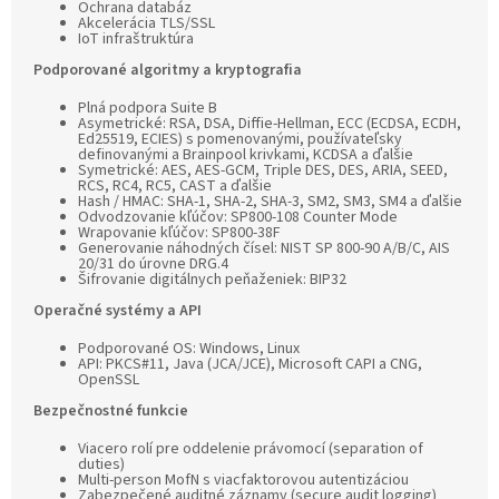
Ochrana databáz
Akcelerácia TLS/SSL
IoT infraštruktúra
Podporované algoritmy a kryptografia
Plná podpora Suite B
Asymetrické: RSA, DSA, Diffie-Hellman, ECC (ECDSA, ECDH,
Ed25519, ECIES) s pomenovanými, používateľsky
definovanými a Brainpool krivkami, KCDSA a ďalšie
Symetrické: AES, AES-GCM, Triple DES, DES, ARIA, SEED,
RCS, RC4, RC5, CAST a ďalšie
Hash / HMAC: SHA-1, SHA-2, SHA-3, SM2, SM3, SM4 a ďalšie
Odvodzovanie kľúčov: SP800-108 Counter Mode
Wrapovanie kľúčov: SP800-38F
Generovanie náhodných čísel: NIST SP 800-90 A/B/C, AIS
20/31 do úrovne DRG.4
Šifrovanie digitálnych peňaženiek: BIP32
Operačné systémy a API
Podporované OS: Windows, Linux
API: PKCS#11, Java (JCA/JCE), Microsoft CAPI a CNG,
OpenSSL
Bezpečnostné funkcie
Viacero rolí pre oddelenie právomocí (separation of
duties)
Multi-person MofN s viacfaktorovou autentizáciou
Zabezpečené auditné záznamy (secure audit logging)