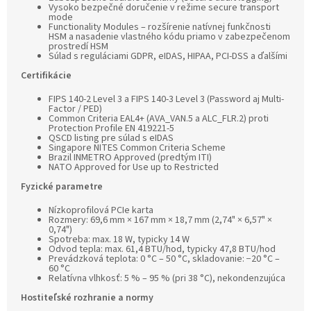
Vysoko bezpečné doručenie v režime secure transport
mode
Functionality Modules – rozšírenie natívnej funkčnosti
HSM a nasadenie vlastného kódu priamo v zabezpečenom
prostredí HSM
Súlad s reguláciami GDPR, eIDAS, HIPAA, PCI-DSS a ďalšími
Certifikácie
FIPS 140-2 Level 3 a FIPS 140-3 Level 3 (Password aj Multi-
Factor / PED)
Common Criteria EAL4+ (AVA_VAN.5 a ALC_FLR.2) proti
Protection Profile EN 419221-5
QSCD listing pre súlad s eIDAS
Singapore NITES Common Criteria Scheme
Brazil INMETRO Approved (predtým ITI)
NATO Approved for Use up to Restricted
Fyzické parametre
Nízkoprofilová PCIe karta
Rozmery: 69,6 mm × 167 mm × 18,7 mm (2,74" × 6,57" ×
0,74")
Spotreba: max. 18 W, typicky 14 W
Odvod tepla: max. 61,4 BTU/hod, typicky 47,8 BTU/hod
Prevádzková teplota: 0 °C – 50 °C, skladovanie: −20 °C –
60 °C
Relatívna vlhkosť: 5 % – 95 % (pri 38 °C), nekondenzujúca
Hostiteľské rozhranie a normy