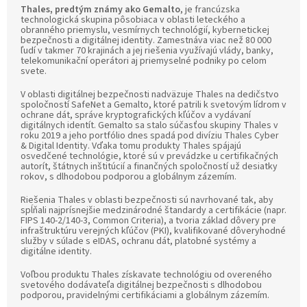
Thales, predtým známy ako Gemalto
, je francúzska
technologická skupina pôsobiaca v oblasti leteckého a
obranného priemyslu, vesmírnych technológií, kybernetickej
bezpečnosti a digitálnej identity. Zamestnáva viac než 80 000
ľudí v takmer 70 krajinách a jej riešenia využívajú vlády, banky,
telekomunikační operátori aj priemyselné podniky po celom
svete.
V oblasti digitálnej bezpečnosti nadväzuje Thales na dedičstvo
spoločností SafeNet a Gemalto, ktoré patrili k svetovým lídrom v
ochrane dát, správe kryptografických kľúčov a vydávaní
digitálnych identít. Gemalto sa stalo súčasťou skupiny Thales v
roku 2019 a jeho portfólio dnes spadá pod divíziu Thales Cyber
& Digital Identity. Vďaka tomu produkty Thales spájajú
osvedčené technológie, ktoré sú v prevádzke u certifikačných
autorít, štátnych inštitúcií a finančných spoločností už desiatky
rokov, s dlhodobou podporou a globálnym zázemím.
Riešenia Thales v oblasti bezpečnosti sú navrhované tak, aby
spĺňali najprísnejšie medzinárodné štandardy a certifikácie (napr.
FIPS 140-2/140-3, Common Criteria), a tvoria základ dôvery pre
infraštruktúru verejných kľúčov (PKI), kvalifikované dôveryhodné
služby v súlade s eIDAS, ochranu dát, platobné systémy a
digitálne identity.
Voľbou produktu Thales získavate technológiu od overeného
svetového dodávateľa digitálnej bezpečnosti s dlhodobou
podporou, pravidelnými certifikáciami a globálnym zázemím.