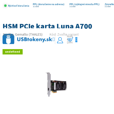
Prejsť
na
PPL (doručenie na adresu)
PPL (výdajné miesta PPL)
Zásielk
Rýchlosť doručenia
1-2 dni
1-2 dni
1-2 dni
obsah
HSM PCIe karta Luna A700
Značka:
Gemalto (THALES)
Kód:
Zvoľte variant
NaN
€ s
Nákupný
DPH
košík
undefined