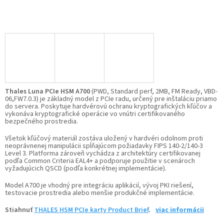
Thales Luna PCIe HSM A700
(PWD, Standard perf, 2MB, FM Ready, VBD-
06,FW7.0.3) je základný model z PCIe radu, určený pre inštaláciu priamo
do servera. Poskytuje hardvérovú ochranu kryptografických kľúčov a
vykonáva kryptografické operácie vo vnútri certifikovaného
bezpečného prostredia.
Všetok kľúčový materiál zostáva uložený v hardvéri odolnom proti
neoprávnenej manipulácii spĺňajúcom požiadavky FIPS 140-2/140-3
Level 3. Platforma zároveň vychádza z architektúry certifikovanej
podľa Common Criteria EAL4+ a podporuje použitie v scenároch
vyžadujúcich QSCD (podľa konkrétnej implementácie).
Model A700 je vhodný pre integráciu aplikácií, vývoj PKI riešení,
testovacie prostredia alebo menšie produkčné implementácie.
Stiahnuť
THALES HSM PCIe karty Product Brief
.
viac informácii