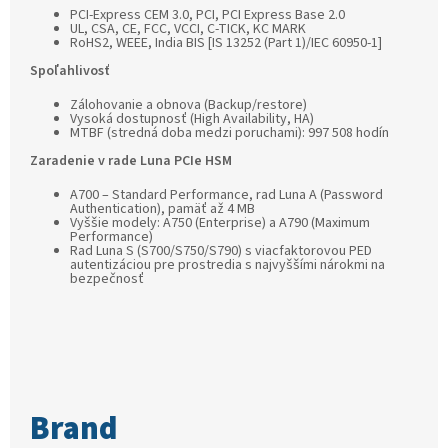
PCI-Express CEM 3.0, PCI, PCI Express Base 2.0
UL, CSA, CE, FCC, VCCI, C-TICK, KC MARK
RoHS2, WEEE, India BIS [IS 13252 (Part 1)/IEC 60950-1]
Spoľahlivosť
Zálohovanie a obnova (Backup/restore)
Vysoká dostupnosť (High Availability, HA)
MTBF (stredná doba medzi poruchami): 997 508 hodín
Zaradenie v rade Luna PCIe HSM
A700 – Standard Performance, rad Luna A (Password
Authentication), pamäť až 4 MB
Vyššie modely: A750 (Enterprise) a A790 (Maximum
Performance)
Rad Luna S (S700/S750/S790) s viacfaktorovou PED
autentizáciou pre prostredia s najvyššími nárokmi na
bezpečnosť